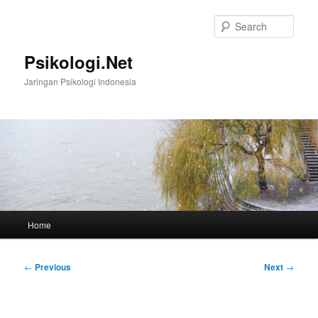
Skip
to
Sear
primary
content
Psikologi.Net
Jaringan Psikologi Indonesia
Main
Home
menu
Post
←
Previous
Next
→
navigation