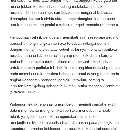
mencabut rambut, atau dengan meminta anggota keluarga untuk
menunjukkan ketika individu sedang melakukan perilaku
tersebut. Dengan peningkatan kesadaran mengenai kebiasaan,
diharapkan bahwa individu akan mengembangkan kemampuan
untuk menghentikan perilaku sebelum terjadi pencabutan rambut.
Penggunaan teknik penguatan mengikuti saat seseorang sedang
berusaha menghilangkan perilaku tersebut, sebagai contoh
dengan memuji individu atas keberhasilannya menahan perilaku
tersebut atau untuk penampilan yang membaik dalam karena
berhenti mencabutio rambut dapat memperkuat tekad individu
untuk merubah perilaku ini. Teknik melarang bisa melalui perintah
pada individu untuk memberi beberapa stimulus yang buruk pada
tingkat kesadaran mengenai perilaku tersebut, barangkali
jepretan karet gelang sebagai hukuman ketika mencabut rambut
(Stevens, 1984)
Walaupun teknik relaksasi umum belum menjadi sangat efektif
dalam membantu menghentikan perilaku mencabuti rambut,
teknik yang lebih spesifik menggunakan hipnotis kini
menjanjikan. Metoda hipnotis efektif diarahkan pada peningkatan
kesadaran terhadap kebiasaan tersebut, kepekaan terhadap sisi