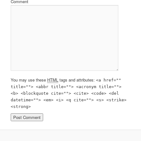
Comment
You may use these
HTML
tags and attributes:
<a href=""
title=""> <abbr title=""> <acronym title="">
<b> <blockquote cite=""> <cite> <code> <del
datetime=""> <em> <i> <q cite=""> <s> <strike>
<strong>