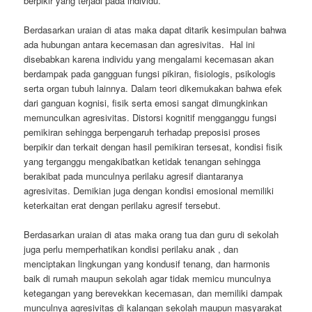
berpikir yang terjadi pada individu.
Berdasarkan uraian di atas maka dapat ditarik kesimpulan bahwa
ada hubungan antara kecemasan dan agresivitas. Hal ini
disebabkan karena individu yang mengalami kecemasan akan
berdampak pada gangguan fungsi pikiran, fisiologis, psikologis
serta organ tubuh lainnya. Dalam teori dikemukakan bahwa efek
dari ganguan kognisi, fisik serta emosi sangat dimungkinkan
memunculkan agresivitas. Distorsi kognitif mengganggu fungsi
pemikiran sehingga berpengaruh terhadap preposisi proses
berpikir dan terkait dengan hasil pemikiran tersesat, kondisi fisik
yang terganggu mengakibatkan ketidak tenangan sehingga
berakibat pada munculnya perilaku agresif diantaranya
agresivitas. Demikian juga dengan kondisi emosional memiliki
keterkaitan erat dengan perilaku agresif tersebut.
Berdasarkan uraian di atas maka orang tua dan guru di sekolah
juga perlu memperhatikan kondisi perilaku anak , dan
menciptakan lingkungan yang kondusif tenang, dan harmonis
baik di rumah maupun sekolah agar tidak memicu munculnya
ketegangan yang berevekkan kecemasan, dan memiliki dampak
munculnya agresivitas di kalangan sekolah maupun masyarakat