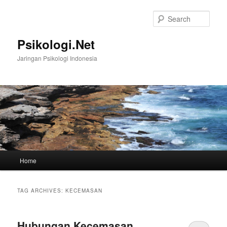
Skip
Skip
to
to
Sear
primary
secondary
content
content
Psikologi.Net
Jaringan Psikologi Indonesia
Main
Home
menu
TAG ARCHIVES:
KECEMASAN
Hubungan Kecemasan