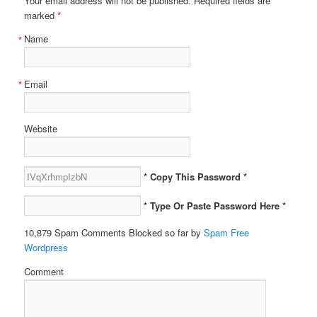
Your email address will not be published. Required fields are
marked
*
Name
*
Email
*
Website
* Copy This Password *
* Type Or Paste Password Here *
10,879 Spam Comments Blocked so far by
Spam Free
Wordpress
Comment