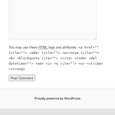
You may use these
HTML
tags and attributes:
<a href=""
title=""> <abbr title=""> <acronym title="">
<b> <blockquote cite=""> <cite> <code> <del
datetime=""> <em> <i> <q cite=""> <s> <strike>
<strong>
Proudly powered by WordPress