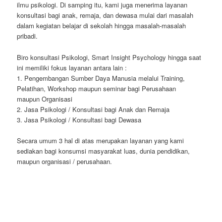
ilmu psikologi. Di samping itu, kami juga menerima layanan
konsultasi bagi anak, remaja, dan dewasa mulai dari masalah
dalam kegiatan belajar di sekolah hingga masalah-masalah
pribadi.
Biro konsultasi Psikologi, Smart Insight Psychology hingga saat
ini memiliki fokus layanan antara lain :
1. Pengembangan Sumber Daya Manusia melalui Training,
Pelatihan, Workshop maupun seminar bagi Perusahaan
maupun Organisasi
2. Jasa Psikologi / Konsultasi bagi Anak dan Remaja
3. Jasa Psikologi / Konsultasi bagi Dewasa
Secara umum 3 hal di atas merupakan layanan yang kami
sediakan bagi konsumsi masyarakat luas, dunia pendidikan,
maupun organisasi / perusahaan.
jogjatranslate.com
jasatranslate.com
copycdjogja.com
duplikatcd.com
alatinterpreter.us
alat-interpreter.com
sewaalatinterpreterjogja.com
rentalalatinterpreterjogja.com
persewaanalatinterpreter.com
jasainterpreter.us