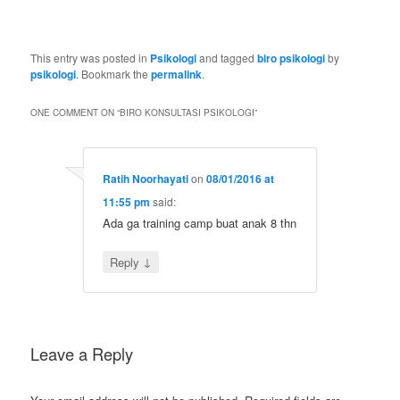
sewaalatinterpretersurabaya.com
sewaalatinterpretersemarang.com
interpreterjogja.com
This entry was posted in
Psikologi
and tagged
biro psikologi
by
psikologi
. Bookmark the
permalink
.
ONE COMMENT ON “
BIRO KONSULTASI PSIKOLOGI
”
Ratih Noorhayati
on
08/01/2016 at
11:55 pm
said:
Ada ga training camp buat anak 8 thn
↓
Reply
Leave a Reply