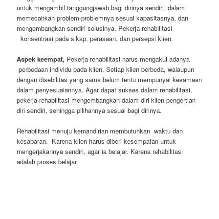
untuk mengambil tanggungjawab bagi dirinya sendiri, dalam
memecahkan problem-problemnya sesuai kapasitasnya, dan
mengembangkan sendiri solusinya. Pekerja rehabilitasi
konsentrasi pada sikap, perasaan, dan persepsi klien.
Aspek keempat,
Pekerja rehabilitasi harus mengakui adanya
perbedaan individu pada klien. Setiap klien berbeda, walaupun
dengan disebilitas yang sama belum tentu mempunyai kesamaan
dalam penyesuaiannya. Agar dapat sukses dalam rehabilitasi,
pekerja rehabilitasi mengembangkan dalam diri klien pengertian
diri sendiri, sehingga pilihannya sesuai bagi dirinya.
Rehabilitasi menuju kemandirian membutuhkan waktu dan
kesabaran. Karena klien harus diberi kesempatan untuk
mengerjakannya sendiri, agar ia belajar. Karena rehabilitasi
adalah proses belajar.
jogjatranslate.com
jasatranslate.com
copycdjogja.com
duplikatcd.com
alatinterpreter.us
alat-interpreter.com
sewaalatinterpreterjogja.com
rentalalatinterpreterjogja.com
persewaanalatinterpreter.com
jasainterpreter.us