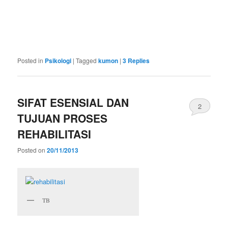
sewaalatinterpreterjogja.com
rentalalatinterpreterjogja.com
persewaanalatinterpreter.com
jasainterpreter.us
sewaalatinterpretersurabaya.com
sewaalatinterpretersemarang.com
interpreterjogja.com
Posted in
Psikologi
|
Tagged
kumon
|
3
Replies
SIFAT ESENSIAL DAN
2
TUJUAN PROSES
REHABILITASI
Posted on
20/11/2013
TB