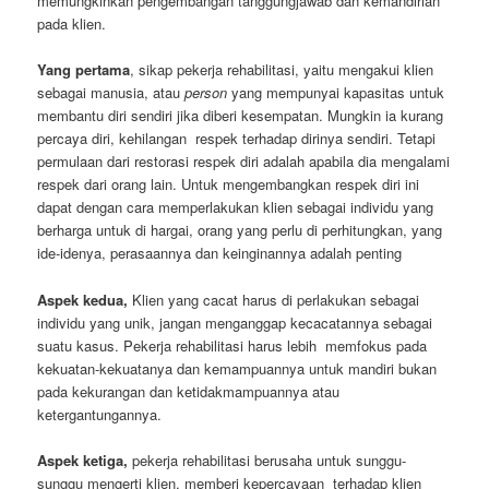
memungkinkan pengembangan tanggungjawab dan kemandirian
pada klien.
Yang pertama
, sikap pekerja rehabilitasi, yaitu mengakui klien
sebagai manusia, atau
person
yang mempunyai kapasitas untuk
membantu diri sendiri jika diberi kesempatan. Mungkin ia kurang
percaya diri, kehilangan respek terhadap dirinya sendiri. Tetapi
permulaan dari restorasi respek diri adalah apabila dia mengalami
respek dari orang lain. Untuk mengembangkan respek diri ini
dapat dengan cara memperlakukan klien sebagai individu yang
berharga untuk di hargai, orang yang perlu di perhitungkan, yang
ide-idenya, perasaannya dan keinginannya adalah penting
Aspek kedua,
Klien yang cacat harus di perlakukan sebagai
individu yang unik, jangan menganggap kecacatannya sebagai
suatu kasus. Pekerja rehabilitasi harus lebih memfokus pada
kekuatan-kekuatanya dan kemampuannya untuk mandiri bukan
pada kekurangan dan ketidakmampuannya atau
ketergantungannya.
Aspek ketiga,
pekerja rehabilitasi berusaha untuk sunggu-
sunggu mengerti klien, memberi kepercayaan terhadap klien