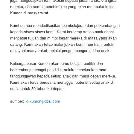
juga mengucapkan terimakasih kepada jutaan anak, orangtua
mereka, dan semua pembimbing yang telah membuka kelas
Kumon di masyarakat.
Kami semua mendedikasikan pembelajaran dan perkembangan
kepada siswa-siswa kami. Kami berharap setiap anak dapat
mencapai tujuan dan mimpi besar mereka di masa yang akan
datang. Kami akan tetap malanjutkan komitmen kami untuk
melayani masyarakat melalui pengembangan setiap anak.
Keluarga besar Kumon akan terus belajar, berfikir dan
berkembang sebagai pendidik, selalu menekankan rasa
tanggungjawab kepada setiap anak dan masa depan mereka.
Kami akan terus berusaha menaggali potensi setiap anak di
dunia untuk 50 tahun ke depan.
sumber:
id.kumonglobal.com
jogjatranslate.com
jasatranslate.com
copycdjogja.com
duplikatcd.com
alatinterpreter.us
alat-interpreter.com