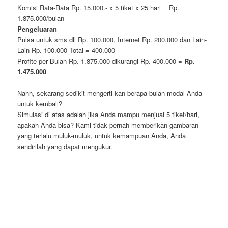
Komisi Rata-Rata Rp. 15.000.- x 5 tiket x 25 hari = Rp.
1.875.000/bulan
Pengeluaran
Pulsa untuk sms dll Rp. 100.000, Internet Rp. 200.000 dan Lain-
Lain Rp. 100.000 Total = 400.000
Profite per Bulan Rp. 1.875.000 dikurangi Rp. 400.000 =
Rp.
1.475.000
Nahh, sekarang sedikit mengerti kan berapa bulan modal Anda
untuk kembali?
Simulasi di atas adalah jika Anda mampu menjual 5 tiket/hari,
apakah Anda bisa? Kami tidak pernah memberikan gambaran
yang terlalu muluk-muluk, untuk kemampuan Anda, Anda
sendirilah yang dapat mengukur.
jogjatranslate.com
jasatranslate.com
copycdjogja.com
duplikatcd.com
alatinterpreter.us
alat-interpreter.com
sewaalatinterpreterjogja.com
rentalalatinterpreterjogja.com
persewaanalatinterpreter.com
jasainterpreter.us
sewaalatinterpretersurabaya.com
sewaalatinterpretersemarang.com
interpreterjogja.com