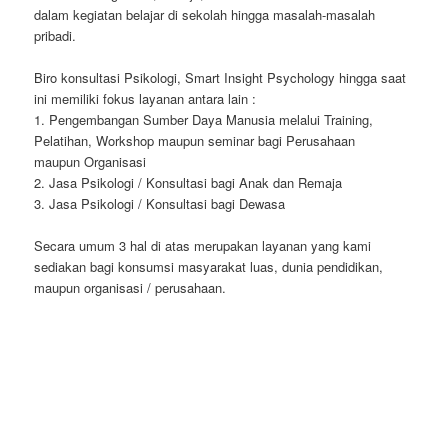
dalam kegiatan belajar di sekolah hingga masalah-masalah
pribadi.
Biro konsultasi Psikologi, Smart Insight Psychology hingga saat
ini memiliki fokus layanan antara lain :
1. Pengembangan Sumber Daya Manusia melalui Training,
Pelatihan, Workshop maupun seminar bagi Perusahaan
maupun Organisasi
2. Jasa Psikologi / Konsultasi bagi Anak dan Remaja
3. Jasa Psikologi / Konsultasi bagi Dewasa
Secara umum 3 hal di atas merupakan layanan yang kami
sediakan bagi konsumsi masyarakat luas, dunia pendidikan,
maupun organisasi / perusahaan.
jogjatranslate.com
jasatranslate.com
copycdjogja.com
duplikatcd.com
alatinterpreter.us
alat-interpreter.com
sewaalatinterpreterjogja.com
rentalalatinterpreterjogja.com
persewaanalatinterpreter.com
jasainterpreter.us
sewaalatinterpretersurabaya.com
sewaalatinterpretersemarang.com
interpreterjogja.com