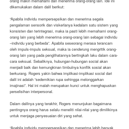
orang makin memahami dan menerima orang-orang lain. Ide ini
dikemukakan dalam dalil berikut:
“Apabila individu mempersepsikan dan menerima segala
pengalaman sensorik dan viskerlanya kedalam satu sistem yang
konsisten dan terintegrasi, maka ia pasti lebih memahami orang-
orang lain yang lebih menerima orang-orang lain sebagai individu
–individu yang berbeda”. Apabila seseorang merasa terancam
oleh impuls-impuls seksual, maka ia cenderung mengritik orang-
orang lain yang pada penglihatannya bertingkah laku dalam cara-
cara seksual. Sebaliknya, hubungan-hubungan social akan
menjadi baik dan kemungkinan timbulnya konflik sosial akan
berkurang. Rogers yakin bahwa implikasi-implikasi social dari
dalil ini adalah “sedemikian rupa sehingga melonggarkan
imajinasi”. Hal ini malah merupakan kunci untuk menghapuskan
perselisihan interpersonal.
Dalam dalilnya yang terakhir, Rogers menunjukan bagaimana
pentingnya orang harus selalu meneliti nilai-nilai yang dimilikinya
untuk menjaga penyesuaian diri yang sehat.
“Apabila individu mempersepsikan dan menerima lebih banyak