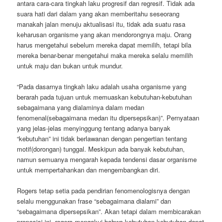
antara cara-cara tingkah laku progresif dan regresif. Tidak ada
suara hati dari dalam yang akan memberitahu seseorang
manakah jalan menuju aktualisasi itu, tidak ada suatu rasa
keharusan organisme yang akan mendorongnya maju. Orang
harus mengetahui sebelum mereka dapat memilih, tetapi bila
mereka benar-benar mengetahui maka mereka selalu memilih
untuk maju dan bukan untuk mundur.
“Pada dasarnya tingkah laku adalah usaha organisme yang
berarah pada tujuan untuk memuaskan kebutuhan-kebutuhan
sebagaimana yang dialaminya dalam medan
fenomenal(sebagaimana medan itu dipersepsikan)”. Pernyataan
yang jelas-jelas menyinggung tentang adanya banyak
“kebutuhan” ini tidak berlawanan dengan pengertian tentang
motif(dorongan) tunggal. Meskipun ada banyak kebutuhan,
namun semuanya mengarah kepada tendensi dasar organisme
untuk mempertahankan dan mengembangkan diri.
Rogers tetap setia pada pendirian fenomenologisnya dengan
selalu menggunakan frase “sebagaimana dialami” dan
“sebagaimana dipersepsikan”. Akan tetapi dalam membicarakan
proposisi ini, rogers mengakui bahwa kebutuhan-kebutuhan dapat