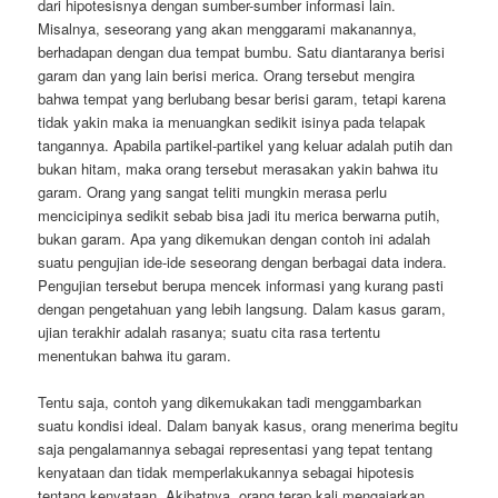
dari hipotesisnya dengan sumber-sumber informasi lain.
Misalnya, seseorang yang akan menggarami makanannya,
berhadapan dengan dua tempat bumbu. Satu diantaranya berisi
garam dan yang lain berisi merica. Orang tersebut mengira
bahwa tempat yang berlubang besar berisi garam, tetapi karena
tidak yakin maka ia menuangkan sedikit isinya pada telapak
tangannya. Apabila partikel-partikel yang keluar adalah putih dan
bukan hitam, maka orang tersebut merasakan yakin bahwa itu
garam. Orang yang sangat teliti mungkin merasa perlu
mencicipinya sedikit sebab bisa jadi itu merica berwarna putih,
bukan garam. Apa yang dikemukan dengan contoh ini adalah
suatu pengujian ide-ide seseorang dengan berbagai data indera.
Pengujian tersebut berupa mencek informasi yang kurang pasti
dengan pengetahuan yang lebih langsung. Dalam kasus garam,
ujian terakhir adalah rasanya; suatu cita rasa tertentu
menentukan bahwa itu garam.
Tentu saja, contoh yang dikemukakan tadi menggambarkan
suatu kondisi ideal. Dalam banyak kasus, orang menerima begitu
saja pengalamannya sebagai representasi yang tepat tentang
kenyataan dan tidak memperlakukannya sebagai hipotesis
tentang kenyataan. Akibatnya, orang terap kali mengajarkan