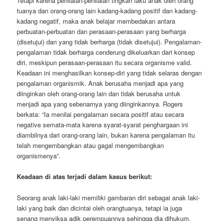
Tetapi karena penilaian-penilaian tingkah laku anak oleh orang
tuanya dan orang-orang lain kadang-kadang positif dan kadang-
kadang negatif, maka anak belajar membedakan antara
perbuatan-perbuatan dan perasaan-perasaan yang berharga
(disetujui) dan yang tidak berharga (tidak disetujui). Pengalaman-
pengalaman tidak berharga cenderung dikeluarkan dari konsep
diri, meskipun perasaan-perasaan itu secara organisme valid.
Keadaan ini menghasilkan konsep-diri yang tidak selaras dengan
pengalaman organismik. Anak berusaha menjadi apa yang
diinginkan oleh orang-orang lain dan tidak berusaha untuk
menjadi apa yang sebenarnya yang diinginkannya. Rogers
berkata: “Ia menilai pengalaman secara positif atau secara
negative semata-mata karena syarat-syarat penghargaan ini
diambilnya dari orang-orang lain, bukan karena pengalaman itu
telah mengembangkan atau gagal mengembangkan
organismenya”.
Keadaan di atas terjadi dalam kasus berikut:
Seorang anak laki-laki memiliki gambaran diri sebagai anak laki-
laki yang baik dan dicintai oleh orangtuanya, tetapi ia juga
senang menyiksa adik perempuannya sehingga dia dihukum.