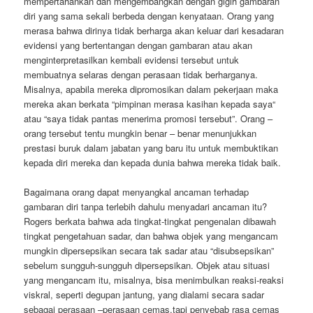
mempertahankan dan mengembangkan dengan gigih gambaran
diri yang sama sekali berbeda dengan kenyataan. Orang yang
merasa bahwa dirinya tidak berharga akan keluar dari kesadaran
evidensi yang bertentangan dengan gambaran atau akan
menginterpretasilkan kembali evidensi tersebut untuk
membuatnya selaras dengan perasaan tidak berharganya.
Misalnya, apabila mereka dipromosikan dalam pekerjaan maka
mereka akan berkata “pimpinan merasa kasihan kepada saya“
atau “saya tidak pantas menerima promosi tersebut”. Orang –
orang tersebut tentu mungkin benar – benar menunjukkan
prestasi buruk dalam jabatan yang baru itu untuk membuktikan
kepada diri mereka dan kepada dunia bahwa mereka tidak baik.
Bagaimana orang dapat menyangkal ancaman terhadap
gambaran diri tanpa terlebih dahulu menyadari ancaman itu?
Rogers berkata bahwa ada tingkat-tingkat pengenalan dibawah
tingkat pengetahuan sadar, dan bahwa objek yang mengancam
mungkin dipersepsikan secara tak sadar atau “disubsepsikan”
sebelum sungguh-sungguh dipersepsikan. Objek atau situasi
yang mengancam itu, misalnya, bisa menimbulkan reaksi-reaksi
viskral, seperti degupan jantung, yang dialami secara sadar
sebagai perasaan –perasaan cemas,tapi penyebab rasa cemas