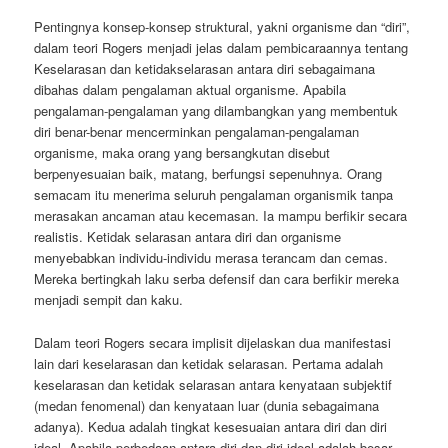
Pentingnya konsep-konsep struktural, yakni organisme dan “diri”,
dalam teori Rogers menjadi jelas dalam pembicaraannya tentang
Keselarasan dan ketidakselarasan antara diri sebagaimana
dibahas dalam pengalaman aktual organisme. Apabila
pengalaman-pengalaman yang dilambangkan yang membentuk
diri benar-benar mencerminkan pengalaman-pengalaman
organisme, maka orang yang bersangkutan disebut
berpenyesuaian baik, matang, berfungsi sepenuhnya. Orang
semacam itu menerima seluruh pengalaman organismik tanpa
merasakan ancaman atau kecemasan. Ia mampu berfikir secara
realistis. Ketidak selarasan antara diri dan organisme
menyebabkan individu-individu merasa terancam dan cemas.
Mereka bertingkah laku serba defensif dan cara berfikir mereka
menjadi sempit dan kaku.
Dalam teori Rogers secara implisit dijelaskan dua manifestasi
lain dari keselarasan dan ketidak selarasan. Pertama adalah
keselarasan dan ketidak selarasan antara kenyataan subjektif
(medan fenomenal) dan kenyataan luar (dunia sebagaimana
adanya). Kedua adalah tingkat kesesuaian antara diri dan diri
ideal. Apabila perbedaan antara diri dan diri ideal adalah besar,