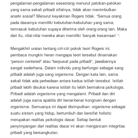
pengalaman-pengalaman seseorang menurut patokan-patokan
yang sama sekali pribadi sifatnya, tidak akan menimbulkan
anarki sosial? Menurut keyakinan Rogers tidak. “Semua orang
pada dasarnya memiliki kebutuhan-kebutuhan yang sama,
termasuk kebutuhan supaya diterima oleh orang-orang lain. Maka
dari itu, nilai-nilai mereka akan memiliki ‘banyak kesamaan’ “.
Mengakhiri uraian tentang ciri-ciri pokok teori Rogers ini,
pembaca mungkin heran mengapa teori tersebut dinamakan
“person centered” atau “berpusat pada pribadi”, jawabannya
sangat sederhana. Dalam individu yang berfungsi sebagai sang
pribadi adalah juga sang organisme. Dengan kata lain, sama
sekali tidak ada perbedaan antara kedua istilah tersebut. Istilah
pribadi lebih disukai karena istilah itu lebih bermakna psikologis.
Pribadi adalah organisme yang mengalami. Pribadi dan diri
adalah juga sama apabila diri benar-benar kongruen dengan
organisme. Semuanya ini dapat disimpulkan: organisme sebagai
suatu sistem yang hidup, bertumbuh dan bersifat holistic
merupakan realitas psikologis dasar. Setiap bentuk
penyimpangan dari realitas dasar ini akan mengancam integritas
pribadi yang bersangkutan.