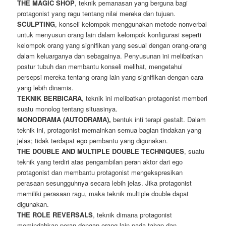
THE MAGIC SHOP
, teknik pemanasan yang berguna bagi
protagonist yang ragu tentang nilai mereka dan tujuan.
SCULPTING
, konseli kelompok menggunakan metode nonverbal
untuk menyusun orang lain dalam kelompok konfigurasi seperti
kelompok orang yang signifikan yang sesuai dengan orang-orang
dalam keluarganya dan sebagainya. Penyusunan ini melibatkan
postur tubuh dan membantu konseli melihat, mengetahui
persepsi mereka tentang orang lain yang signifikan dengan cara
yang lebih dinamis.
TEKNIK BERBICARA
, teknik ini melibatkan protagonist memberi
suatu monolog tentang situasinya.
MONODRAMA (AUTODRAMA),
bentuk inti terapi gestalt. Dalam
teknik ini, protagonist memainkan semua bagian tindakan yang
jelas; tidak terdapat ego pembantu yang digunakan.
THE DOUBLE AND MULTIPLE DOUBLE TECHNIQUES
, suatu
teknik yang terdiri atas pengambilan peran aktor dari ego
protagonist dan membantu protagonist mengekspresikan
perasaan sesungguhnya secara lebih jelas. Jika protagonist
memiliki perasaan ragu, maka teknik multiple double dapat
digunakan.
THE
ROLE REVERSALS
, teknik dimana protagonist
memindahkan peran dengan orang lain pada tahap dan