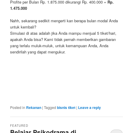
Profite per Bulan Rp. 1.875.000 dikurangi Rp. 400.000 =
Rp.
1.475.000
Nahh, sekarang sedikit mengerti kan berapa bulan modal Anda
untuk kembali?
Simulasi di atas adalah jika Anda mampu menjual 5 tiket/hari,
apakah Anda bisa? Kami tidak pernah memberikan gambaran
yang terlalu muluk-muluk, untuk kemampuan Anda, Anda
sendirilah yang dapat mengukur.
jogjatranslate.com
jasatranslate.com
copycdjogja.com
duplikatcd.com
alatinterpreter.us
alat-interpreter.com
sewaalatinterpreterjogja.com
rentalalatinterpreterjogja.com
persewaanalatinterpreter.com
jasainterpreter.us
sewaalatinterpretersurabaya.com
sewaalatinterpretersemarang.com
interpreterjogja.com
Posted in
Rekanan
|
Tagged
bisnis tiket
|
Leave a reply
FEATURED
Belajar Psikodrama di