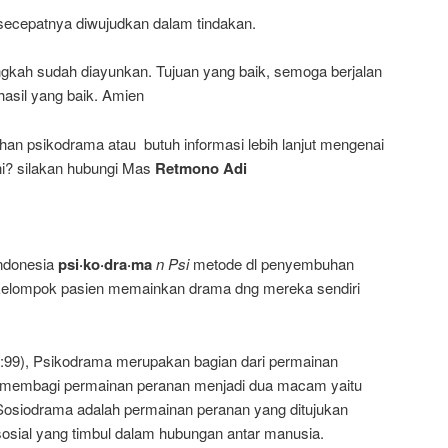
secepatnya diwujudkan dalam tindakan.
ngkah sudah diayunkan. Tujuan yang baik, semoga berjalan
asil yang baik. Amien
han psikodrama atau butuh informasi lebih lanjut mengenai
ini? silakan hubungi Mas
Retmono Adi
ndonesia
psi·ko·dra·ma
n Psi
metode dl penyembuhan
ekelompok pasien memainkan drama dng mereka sendiri
:99), Psikodrama merupakan bagian dari permainan
et membagi permainan peranan menjadi dua macam yaitu
osiodrama adalah permainan peranan yang ditujukan
sial yang timbul dalam hubungan antar manusia.