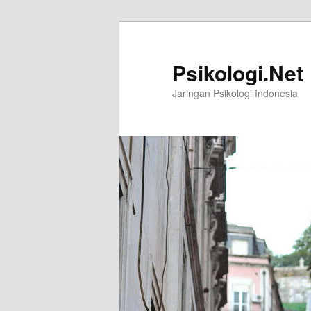
Skip
Skip
to
to
primary
secondary
Psikologi.Net
content
content
Jaringan Psikologi Indonesia