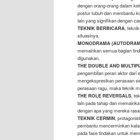
dengan orang-orang dalam kel
postur tubuh dan membantu ko
lain yang signifikan dengan ca
TEKNIK BERBICARA
, tekni
situasinya.
MONODRAMA (AUTODRAM
memainkan semua bagian tinda
digunakan.
THE DOUBLE AND MULTIP
pengambilan peran aktor dari 
mengekspresikan perasaan sesu
perasaan ragu, maka teknik mu
THE
ROLE REVERSALS
, te
lain pada tahap dan memainkan
dengan apa yang mereka rasa
TEKNIK CERMIN
, protagoni
pembantu mencerminkan kata-ka
pada fase tindakan untuk memba