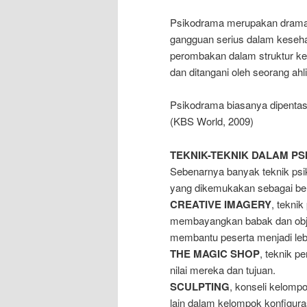
Psikodrama merupakan dramati
gangguan serius dalam kesehat
perombakan dalam struktur kep
dan ditangani oleh seorang ahli
Psikodrama biasanya dipentask
(KBS World, 2009)
TEKNIK-TEKNIK DALAM P
Sebenarnya banyak teknik psik
yang dikemukakan sebagai ber
CREATIVE IMAGERY
, tekni
membayangkan babak dan objek
membantu peserta menjadi leb
THE MAGIC SHOP
, teknik p
nilai mereka dan tujuan.
SCULPTING
, konseli kelom
lain dalam kelompok konfigura