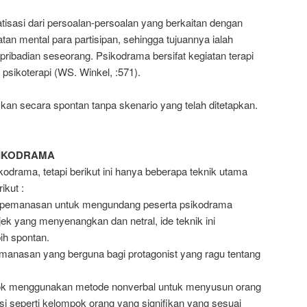
sasi dari persoalan-persoalan yang berkaitan dengan
an mental para partisipan, sehingga tujuannya ialah
ribadian seseorang. Psikodrama bersifat kegiatan terapi
 psikoterapi (WS. Winkel, :571).
an secara spontan tanpa skenario yang telah ditetapkan.
SIKODRAMA
odrama, tetapi berikut ini hanya beberapa teknik utama
ikut :
k pemanasan untuk mengundang peserta psikodrama
 yang menyenangkan dan netral, ide teknik ini
ih spontan.
emanasan yang berguna bagi protagonist yang ragu tentang
pok menggunakan metode nonverbal untuk menyusun orang
si seperti kelompok orang yang signifikan yang sesuai