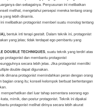
uarganya dan sebagainya. Penyusunan ini melibatkan
nseli melihat, mengetahui persepsi mereka tentang orang
ra yang lebih dinamis.
k ini melibatkan protagonist memberi suatu monolog tentang
A),
bentuk inti terapi gestalt. Dalam teknik ini, protagonist
kan yang jelas; tidak terdapat ego pembantu yang
LE DOUBLE TECHNIQUES
, suatu teknik yang terdiri atas
ego protagonist dan membantu protagonist
ngguhnya secara lebih jelas. Jika protagonist memiliki
ltiple double dapat digunakan.
knik dimana protagonist memindahkan peran dengan orang
 bagian orang itu; konseli kelompok berbuat bertentangan
kan.
st memperhatikan dari luar tahap sementara seorang ego
ta, mimik, dan postur protagonist. Teknik ini dipakai
ntu protagonist melihat dirinya secara lebih akurat