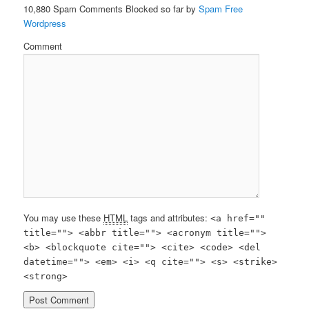
10,880 Spam Comments Blocked so far by
Spam Free
Wordpress
Comment
You may use these
HTML
tags and attributes:
<a href=""
title=""> <abbr title=""> <acronym title="">
<b> <blockquote cite=""> <cite> <code> <del
datetime=""> <em> <i> <q cite=""> <s> <strike>
<strong>