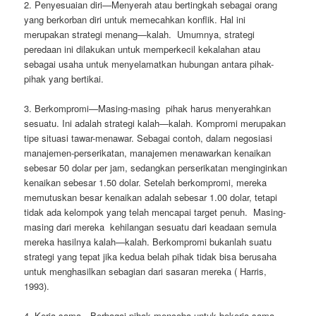
2. Penyesuaian diri—Menyerah atau bertingkah sebagai orang
yang berkorban diri untuk memecahkan konflik. Hal ini
merupakan strategi menang—kalah. Umumnya, strategi
peredaan ini dilakukan untuk memperkecil kekalahan atau
sebagai usaha untuk menyelamatkan hubungan antara pihak-
pihak yang bertikai.
3. Berkompromi—Masing-masing pihak harus menyerahkan
sesuatu. Ini adalah strategi kalah—kalah. Kompromi merupakan
tipe situasi tawar-menawar. Sebagai contoh, dalam negosiasi
manajemen-perserikatan, manajemen menawarkan kenaikan
sebesar 50 dolar per jam, sedangkan perserikatan menginginkan
kenaikan sebesar 1.50 dolar. Setelah berkompromi, mereka
memutuskan besar kenaikan adalah sebesar 1.00 dolar, tetapi
tidak ada kelompok yang telah mencapai target penuh. Masing-
masing dari mereka kehilangan sesuatu dari keadaan semula
mereka hasilnya kalah—kalah. Berkompromi bukanlah suatu
strategi yang tepat jika kedua belah pihak tidak bisa berusaha
untuk menghasilkan sebagian dari sasaran mereka ( Harris,
1993).
4. Kerja sama—Berbagai pihak mencoba untuk bekerja sama